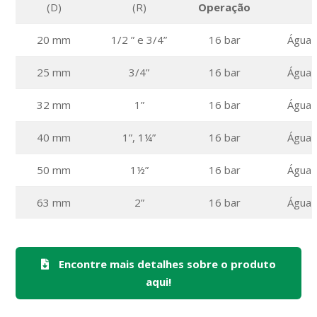
(D)
(R)
Operação
20 mm
1/2 ” e 3/4”
16 bar
Água 
25 mm
3/4”
16 bar
Água 
32 mm
1”
16 bar
Água 
40 mm
1”, 1¼”
16 bar
Água 
50 mm
1½”
16 bar
Água 
63 mm
2”
16 bar
Água 
Encontre mais detalhes sobre o produto
aqui!