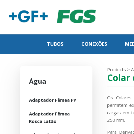
TUBOS
CONEXÕES
MED
Products
>
A
Colar
Água
Os Colares
Adaptador Fêmea PP
permitem ex
cargas em t
Adaptador Fêmea
250 mm.
Rosca Latão
Para Deriva