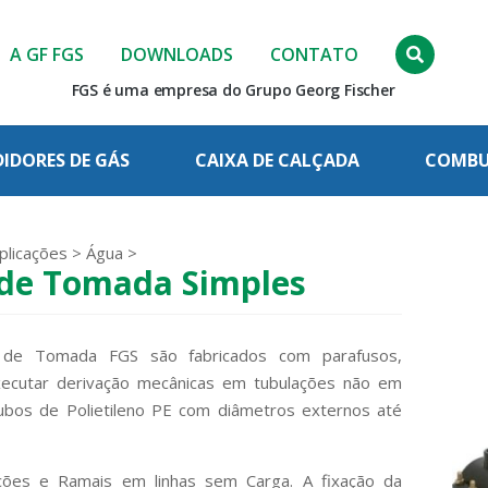
A GF FGS
DOWNLOADS
CONTATO
FGS é uma empresa do Grupo Georg Fischer
IDORES DE GÁS
CAIXA DE CALÇADA
COMBUS
plicações
>
Água
>
 de Tomada Simples
 de Tomada FGS são fabricados com parafusos,
ecutar derivação mecânicas em tubulações não em
ubos de Polietileno PE com diâmetros externos até
ções e Ramais em linhas sem Carga. A fixação da