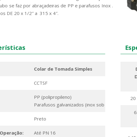
ubo se faz por abraçadeiras de PP e parafusos Inox .
nos DE 20 x 1/2″ a 315 x 4″.
rísticas
Espe
Colar de Tomada Simples
CCTSF
PP (polipropileno)
20 
Parafusos galvanizados (inox sob consulta).
63 
Preto
 Operação:
Até PN 16