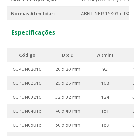
Normas Atendidas:
ABNT NBR 15803 e ISO 
Especificações
Código
D x D
A (min)
CCPUN02016
20 x 20 mm
92
4
CCPUN02516
25 x 25 mm
108
5
CCPUN03216
32 x 32 mm
124
6
CCPUN04016
40 x 40 mm
151
7
CCPUN05016
50 x 50 mm
189
8