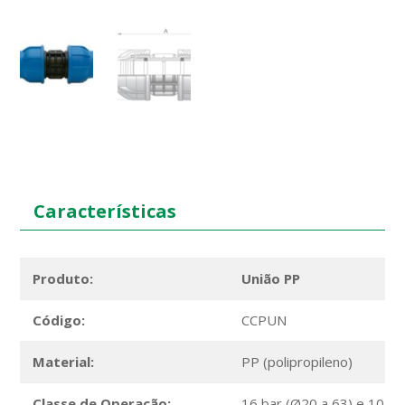
Características
Produto:
União PP
Código:
CCPUN
Material:
PP (polipropileno)
Classe de Operação:
16 bar (Ø20 a 63) e 10 ba