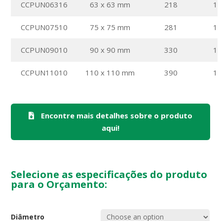
CCPUN06316
63 x 63 mm
218
1
CCPUN07510
75 x 75 mm
281
1
CCPUN09010
90 x 90 mm
330
1
CCPUN11010
110 x 110 mm
390
1
Encontre mais detalhes sobre o produto
aqui!
Selecione as especificações do produto
para o Orçamento:
Diâmetro