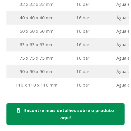
32 x 32 x 32 mm
16 bar
Água e
40 x 40 x 40 mm
16 bar
Água e
50 x 50 x 50 mm
16 bar
Água e
63 x 63 x 63 mm
16 bar
Água e
75 x 75 x 75 mm
10 bar
Água e
90 x 90 x 90 mm
10 bar
Água e
110 x 110 x 110 mm
10 bar
Água e
Encontre mais detalhes sobre o produto
aqui!