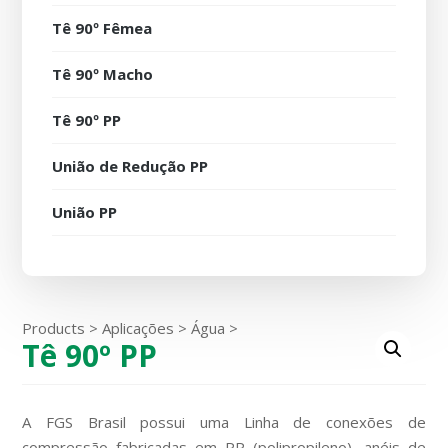
Tê 90º Fêmea
Tê 90º Macho
Tê 90º PP
União de Redução PP
União PP
Products
>
Aplicações
>
Água
>
Tê 90º PP
A FGS Brasil possui uma Linha de conexões de
compressão fabricadas em PP (polipropileno), anéis de