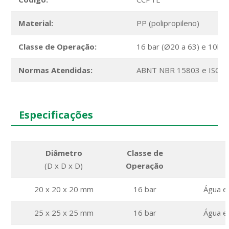
Material:
PP (polipropileno)
Classe de Operação:
16 bar (Ø20 a 63) e 10ba
Normas Atendidas:
ABNT NBR 15803 e ISO 
Especificações
Diâmetro
Classe de
(D x D x D)
Operação
20 x 20 x 20 mm
16 bar
Água e
25 x 25 x 25 mm
16 bar
Água e