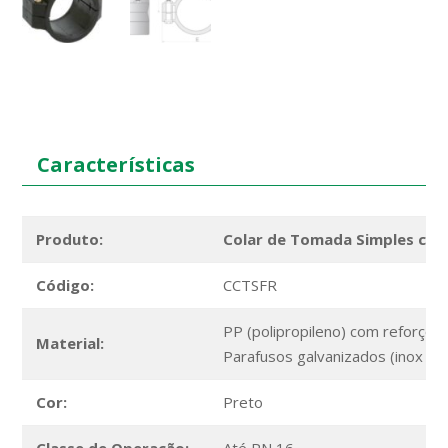
Características
Produto:
Colar de Tomada Simples c/ 
Código:
CCTSFR
PP (polipropileno) com reforço 
Material:
Parafusos galvanizados (inox sob
Cor:
Preto
Classe de Operação:
Até PN 16