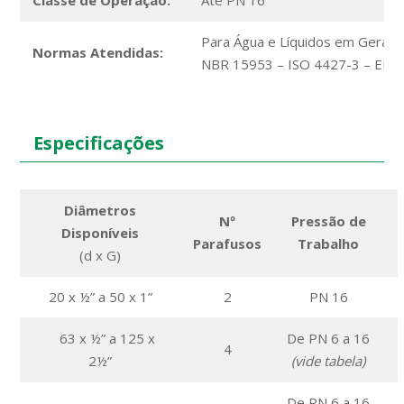
Para Água e Líquidos em Geral:
Normas Atendidas:
NBR 15953 – ISO 4427-3 – EN 
Especificações
Diâmetros
Nº
Pressão de
Disponíveis
Parafusos
Trabalho
(d x G)
20 x ½” a 50 x 1”
2
PN 16
63 x ½” a 125 x
De PN 6 a 16
4
2½”
(vide tabela)
De PN 6 a 16