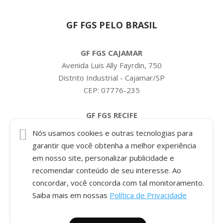
GF FGS PELO BRASIL
GF FGS CAJAMAR
Avenida Luis Ally Fayrdin, 750
Distrito Industrial - Cajamar/SP
CEP: 07776-235
GF FGS RECIFE
Condomínio Pernambuco
Nós usamos cookies e outras tecnologias para
Rua Interna 07, 645 - Galpão A
garantir que você obtenha a melhor experiência
Bairro Pontezinha
em nosso site, personalizar publicidade e
Cabo de Santo Agostinho/PE
recomendar conteúdo de seu interesse. Ao
CEP: 54589-635
concordar, você concorda com tal monitoramento.
Saiba mais em nossas
Política de Privacidade