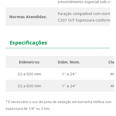
(revestimento especial sob cons
Furação compatível com norma
Normas Atendidas:
C207 D/F Espessura conforme A
Especificações
Diâmetros
Diâm. Nom.
Cla
32 a 630 mm
1″ a 24″
ANS
32 a 630 mm
1″ a 24″
ANS
* É necessário o uso de junta de vedação em borracha nitrílica com
espessura de 1/8″ ou 3 mm.