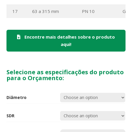
17
63 a 315 mm
PN 10
Gás 
Encontre mais detalhes sobre o produto
aqui!
Selecione as especificações do produto
para o Orçamento:
Diâmetro
SDR