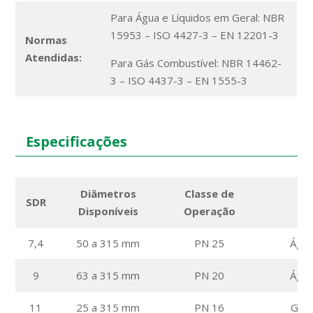
Para Água e Líquidos em Geral: NBR
15953 – ISO 4427-3 – EN 12201-3
Normas
Atendidas:
Para Gás Combustível: NBR 14462-
3 – ISO 4437-3 – EN 1555-3
Especificações
Diâmetros
Classe de
SDR
Disponíveis
Operação
7,4
50 a 315 mm
PN 25
Água
9
63 a 315 mm
PN 20
Água
11
25 a 315 mm
PN 16
Gás 