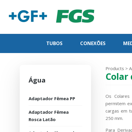
TUBOS
CONEXÕES
MED
Products
>
A
Colar
Água
Os Colares
Adaptador Fêmea PP
permitem ex
cargas em t
Adaptador Fêmea
250 mm.
Rosca Latão
Para Deriva