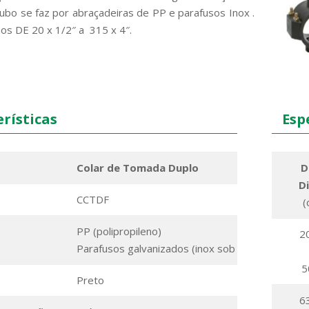
ubo se faz por abraçadeiras de PP e parafusos Inox .
nos DE 20 x 1/2″ a 315 x 4″.
rísticas
Espe
Colar de Tomada Duplo
D
D
CCTDF
(
PP (polipropileno)
20
Parafusos galvanizados (inox sob consulta).
5
Preto
63