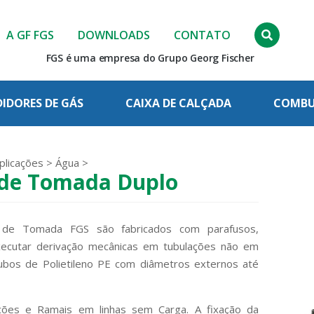
A GF FGS
DOWNLOADS
CONTATO
FGS é uma empresa do Grupo Georg Fischer
IDORES DE GÁS
CAIXA DE CALÇADA
COMBUS
plicações
>
Água
>
 de Tomada Duplo
 de Tomada FGS são fabricados com parafusos,
ecutar derivação mecânicas em tubulações não em
ubos de Polietileno PE com diâmetros externos até
ções e Ramais em linhas sem Carga. A fixação da