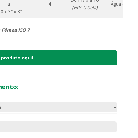
a
4
Água e Líqui
(vide tabela)
0 x 3” x 3”
D 9624
a Fêmea ISO 7
 produto aqui!
mento: