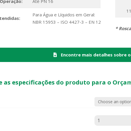
 Operação:
Até PN 16
11
Para Água e Líquidos em Geral:
tendidas:
NBR 15953 – ISO 4427-3 – EN 12201-3 – ISO C
* Rosc
Encontre mais detalhes sobre o
e as especificações do produto para o Orça