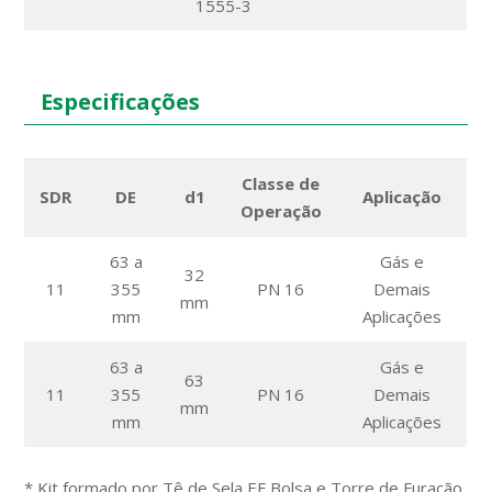
1555-3
Especificações
Classe de
SDR
DE
d1
Aplicação
Operação
63 a
Gás e
32
11
355
PN 16
Demais
mm
mm
Aplicações
63 a
Gás e
63
11
355
PN 16
Demais
mm
mm
Aplicações
* Kit formado por Tê de Sela EF Bolsa e Torre de Furação