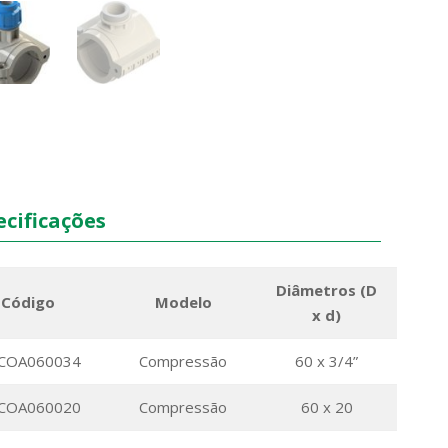
cificações
Diâmetros (D
Código
Modelo
x d)
COA060034
Compressão
60 x 3/4”
COA060020
Compressão
60 x 20