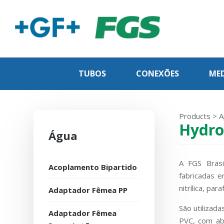
TUBOS
CONEXÕES
MED
Products
>
A
Hydro
Água
A FGS Bras
Acoplamento Bipartido
fabricadas e
nitrílica, pa
Adaptador Fêmea PP
São utilizad
Adaptador Fêmea
PVC, com abr