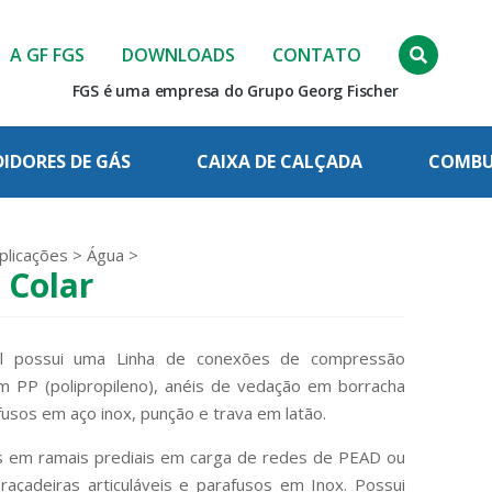
A GF FGS
DOWNLOADS
CONTATO
FGS é uma empresa do Grupo Georg Fischer
IDORES DE GÁS
CAIXA DE CALÇADA
COMBUS
plicações
>
Água
>
 Colar
il possui uma Linha de conexões de compressão
m PP (polipropileno), anéis de vedação em borracha
rafusos em aço inox, punção e trava em latão.
as em ramais prediais em carga de redes de PEAD ou
açadeiras articuláveis e parafusos em Inox. Possui