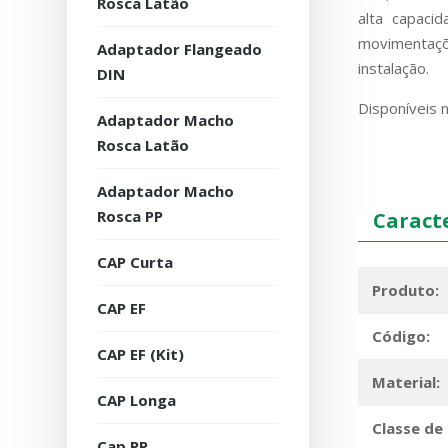
Rosca Latão
alta capaci
movimentaçõe
Adaptador Flangeado
instalação.
DIN
Disponíveis 
Adaptador Macho
Rosca Latão
Adaptador Macho
Rosca PP
Caracte
CAP Curta
Produto:
CAP EF
Código:
CAP EF (Kit)
Material:
CAP Longa
Classe de
Cap PP