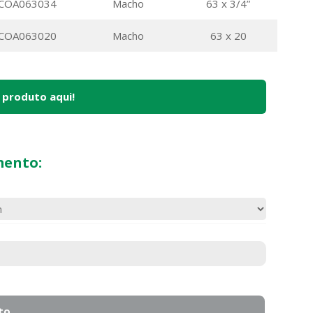
COA063034
Macho
63 x 3/4”
COA063020
Macho
63 x 20
 produto aqui!
mento:
to