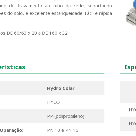
dade de travamento ao tubo da rede, suportando
s do solo, e excelente estanqueidade. Fácil e rápida
nos DE 60/63 x 20 a DE 160 x 32.
rísticas
Espe
Hydro Colar
HYCO
HY
PP (polipropileno)
HY
 Operação:
PN 10 e PN 16