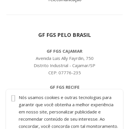
GF FGS PELO BRASIL
GF FGS CAJAMAR
Avenida Luis Ally Fayrdin, 750
Distrito Industrial - Cajamar/SP
CEP: 07776-235
GF FGS RECIFE
Condomínio Pernambuco
Nós usamos cookies e outras tecnologias para
Rua Interna 07, 645 - Galpão A
garantir que você obtenha a melhor experiência
Bairro Pontezinha
em nosso site, personalizar publicidade e
Cabo de Santo Agostinho/PE
recomendar conteúdo de seu interesse. Ao
CEP: 54589-635
concordar, você concorda com tal monitoramento.