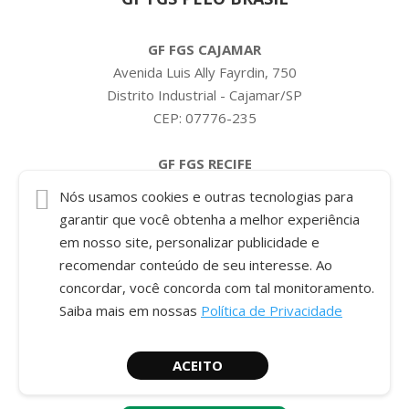
GF FGS CAJAMAR
Avenida Luis Ally Fayrdin, 750
Distrito Industrial - Cajamar/SP
CEP: 07776-235
GF FGS RECIFE
Condomínio Pernambuco
Nós usamos cookies e outras tecnologias para
Rua Interna 07, 645 - Galpão A
garantir que você obtenha a melhor experiência
Bairro Pontezinha
em nosso site, personalizar publicidade e
Cabo de Santo Agostinho/PE
recomendar conteúdo de seu interesse. Ao
CEP: 54589-635
concordar, você concorda com tal monitoramento.
Saiba mais em nossas
Política de Privacidade
ACEITO