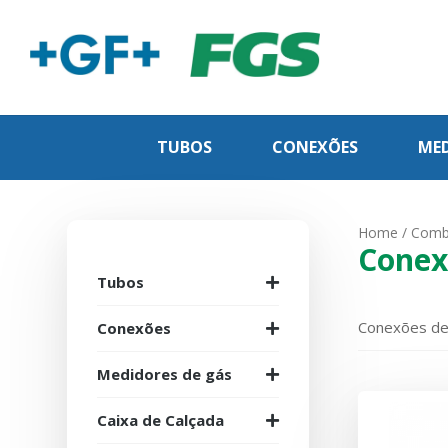
TUBOS
CONEXÕES
MED
Home
/
Combu
Conex
Tubos
Conexões de
Conexões
Medidores de gás
Caixa de Calçada