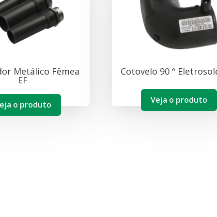
or Metálico Fêmea
Cotovelo 90 º Eletrosol
EF
Veja o produto
eja o produto