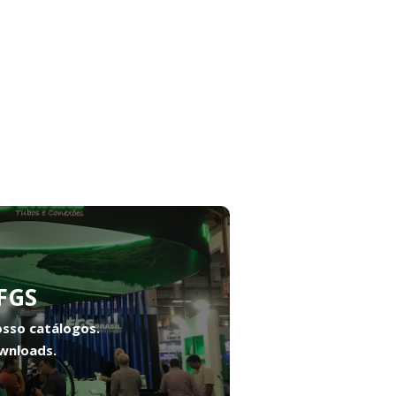
FGS
osso catálogos.
wnloads.