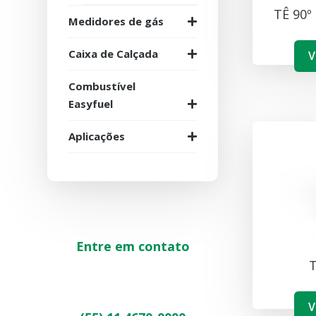
TÊ 90º
Medidores de gás
Caixa de Calçada
V
Combustível
Easyfuel
Aplicações
Entre em contato
T
V