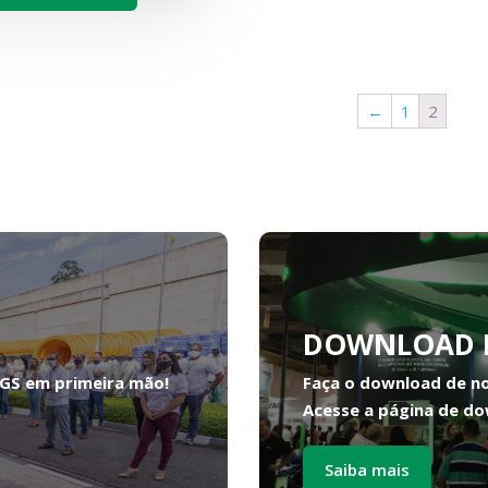
←
1
2
DOWNLOAD 
FGS em primeira mão!
Faça o download de n
Acesse a página de do
Saiba mais