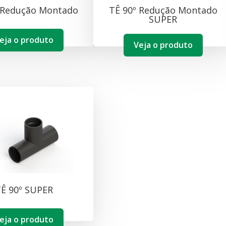
 Redução Montado
TÊ 90º Redução Montado
SUPER
eja o produto
Veja o produto
Ê 90º SUPER
eja o produto