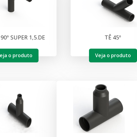
 90º SUPER 1,5.DE
TÊ 45º
eja o produto
Veja o produto