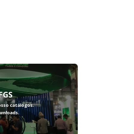
FGS
osso catálogos.
wnloads.